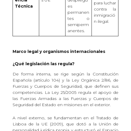
para luchar
Técnica
es
contra la
permanen
inmigració
tes o
n ilegal.
semiperm
anentes.
Marco legal y organismos internacionales
¿Qué legislación las regula?
De forma interna, se rige según la Constitución
Española (artículo 104) y la Ley Orgánica 2/86, de
Fuerzas y Cuerpos de Seguridad, que definen sus
competencias. La Ley 25/2005 regula el apoyo de
las Fuerzas Armadas a las Fuerzas y Cuerpos de
Seguridad del Estado en misiones en el exterior.
A nivel externo, se fundamentan en el Tratado de
Lisboa de la UE (2009), que dotó a la Unión de
personalidad jurídica propia y estructuró el Espacio