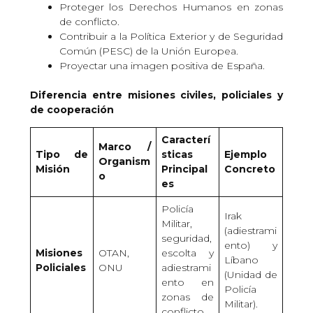
Proteger los Derechos Humanos en zonas
de conflicto.
Contribuir a la Política Exterior y de Seguridad
Común (PESC) de la Unión Europea.
Proyectar una imagen positiva de España.
Diferencia entre misiones civiles, policiales y
de cooperación
Caracterí
Marco /
Tipo de
sticas
Ejemplo
Organism
Misión
Principal
Concreto
o
es
Policía
Irak
Militar,
(adiestrami
seguridad,
ento) y
Misiones
OTAN,
escolta y
Líbano
Policiales
ONU
adiestrami
(Unidad de
ento en
Policía
zonas de
Militar).
conflicto.