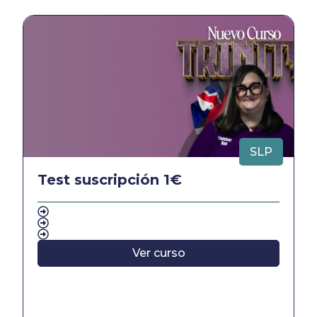
SLP
Test suscripción 1€
Ver curso