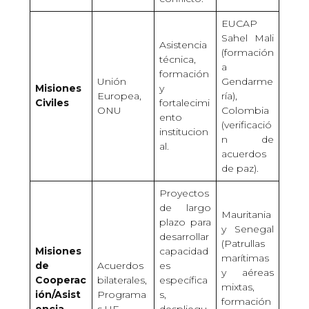
EUCAP
Sahel Mali
Asistencia
(formación
técnica,
a
formación
Unión
Gendarme
Misiones
y
Europea,
ría),
Civiles
fortalecimi
ONU
Colombia
ento
(verificació
institucion
n de
al.
acuerdos
de paz).
Proyectos
de largo
Mauritania
plazo para
y Senegal
desarrollar
(Patrullas
Misiones
capacidad
marítimas
de
Acuerdos
es
y aéreas
Cooperac
bilaterales,
específica
mixtas,
ión/Asist
Programa
s,
formación
encia
s UE
despliegu