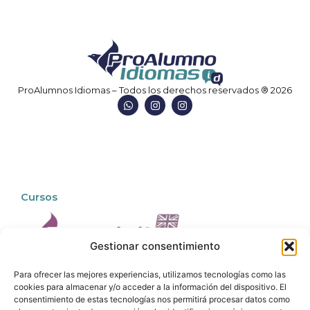
ProAlumnos Idiomas – Todos los derechos reservados ® 2026
W
I
I
h
n
n
a
s
s
t
t
t
s
a
a
a
g
g
p
r
r
p
a
a
m
m
Cursos
Gestionar consentimiento
Para ofrecer las mejores experiencias, utilizamos tecnologías como las
cookies para almacenar y/o acceder a la información del dispositivo. El
consentimiento de estas tecnologías nos permitirá procesar datos como