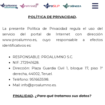
Ir
al
contenido
POLÍTICA DE PRIVACIDAD
.
La presente Política de Privacidad regula el uso del
servicio del portal de Internet con dirección
www.proalumno.es, cuyo responsable a efectos
identificativos es:
RESPONSABLE: PROALUMNO S.C.
NIF: J72941628.
Dirección: Plaza Guardia Civil 1, bloque 17, piso 1º
derecha, 44002, Teruel.
Teléfono: 951663598.
Mail: info@proalumno.es.
FINALIDAD
.
¿Para qué tratamos sus datos?